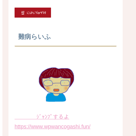
難病らいふ
ｼﾞｬﾝﾌﾟするよ
https://www.wpwancogashi.fun/