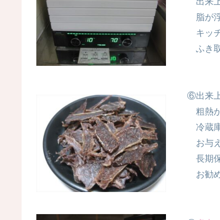
出来上
脂が浮
キッチ
ふき取
⑥出来
粗熱が
冷蔵庫
お与え
長期保
お勧め