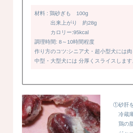
材料 : 鶏砂ぎも 100g
出来上がり 約28g
カロリー:95kcal
調理時間: 8～10時間程度
作り方のコツ:シニア犬・超小型犬には肉
中型・大型犬には 分厚くスライスします
①砂肝
冷蔵庫
鶏の脂