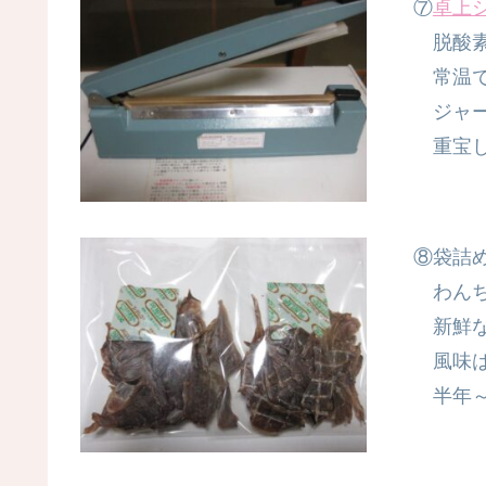
⑦
卓上
脱酸素
常温で
ジャー
重宝し
⑧袋詰
わんち
新鮮な
風味は
半年～