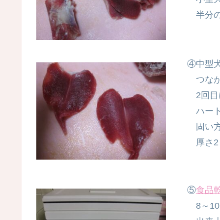
半分の
④中型
つなが
2回目
ハート
固い方
厚さ2
⑤
食品
8～1