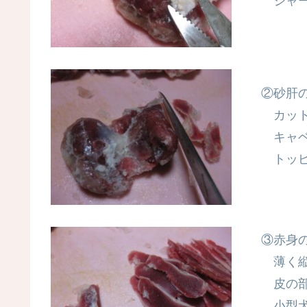
ジャー
②砂肝
カット
キャベ
トッピ
③赤身
薄く縦
皮の部
小型犬