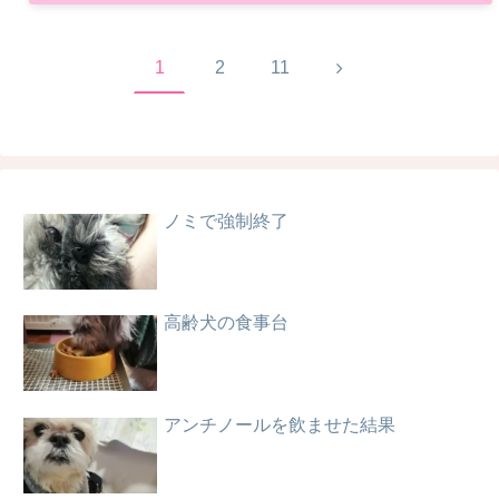
次
1
2
11
へ
ノミで強制終了
高齢犬の食事台
アンチノールを飲ませた結果