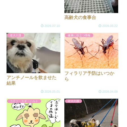
高齢犬の食事台
2026.07.10
2026.05.22
老犬介護
健康に役立つ情報
フィラリア予防はいつか
アンチノールを飲ませた
ら
結果
2026.05.01
2026.04.09
コテツ・スギ・ハルト
老犬介護