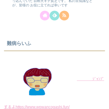
っ込んでいた
自称犬キチ貧乏です。
私の豆知識など
が、皆様の
お役に立てれば幸いです
難病らいふ
ｼﾞｬﾝﾌﾟ
するよhttps://www.wpwancogashi.fun/