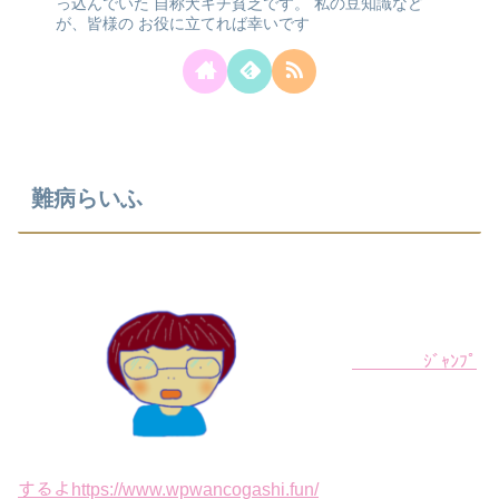
っ込んでいた
自称犬キチ貧乏です。
私の豆知識など
が、皆様の
お役に立てれば幸いです
難病らいふ
ｼﾞｬﾝﾌﾟ
するよhttps://www.wpwancogashi.fun/