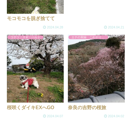
モコモコを脱ぎ捨てて
2024.04.28
2024.04.21
コテツ・スギ・ハルト
エテの実録 これやりました
桜咲くダイキEXへGO
奈良の吉野の桜旅
2024.04.07
2024.04.02