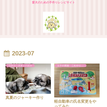
愛犬のための手作りレシピサイト
2023-07
コテツ・スギ・ハルト
エテの実録 これやりました
真夏のジャーキー作り
軽自動車の氏名変更をや
ってみた