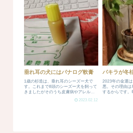
垂れ耳の犬にはパナログ軟膏
パキラが冬枯
1歳の杉造は、垂れ耳のシーズー犬で
2023年の金運
す。これまで8頭のシーズー犬を飼って
悪。その理由は
きましたがそのうち皮膚病やアレルギ
するからです。
ーがなかった子があんちゃん、てっち
いう金運の一つ
2023.02.12
ゃんの2頭のみ。昨年の8月に入ってき
ここは神頼みし
た陽翔と杉造も、ともに耳が外耳炎に
で、金運に大き
なりました。特に頻繁に,耳が臭く...
観葉植物&ふく
置...