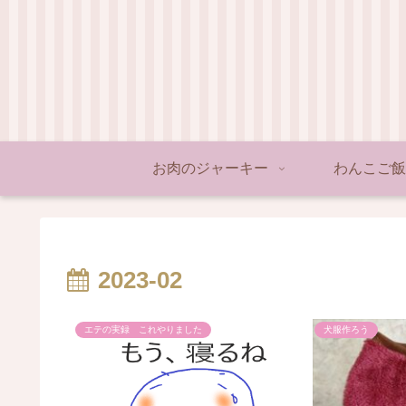
お肉のジャーキー
わんこご飯
2023-02
エテの実録 これやりました
犬服作ろう