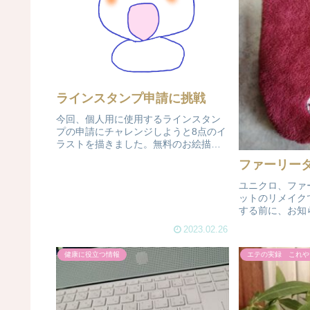
ラインスタンプ申請に挑戦
今回、個人用に使用するラインスタン
プの申請にチャレンジしようと8点のイ
ラストを描きました。無料のお絵描き
ソフトもあるのですが、どうしても馴
ファーリー
染めずウィンドウズにある、ごくごく
普通な3Dペイントでペンタブでなくマ
ユニクロ、ファ
ウスだけで描き上げました。とりあ...
ットのリメイク
する前に、お知
す。それは、凄
2023.02.26
たは飛散すると
イテムは掃除機
健康に役立つ情報
エテの実録 これや
とエチケットブラ