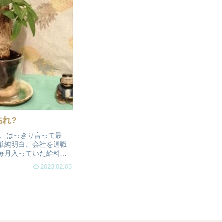
れ?
は、はっきり言って最
単純明白、会社を退職
毎月入っていた給料と
が消滅するため、もう
2023.02.05
かありません。そこ
な影響を持つトイレに
ろうの置物なるものを