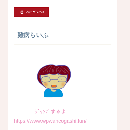
難病らいふ
ｼﾞｬﾝﾌﾟするよ
https://www.wpwancogashi.fun/