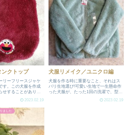
タンクトップ
犬服リメイク／ユニクロ編
ーリーフリースジャケ
犬服を作る時に重要なこと、それはス
です。この犬服を作成
バリ生地選び!可愛い生地で一生懸命作
らせすることがありま
った犬服が、たった1回の洗濯で、型崩
まじい量の毛が付着ま
れや小さく縮んだりしてガッカリした
2023.02.19
2023.02.19
いうことです。必須ア
ことはありませんか?そこで、裁縫の素
(ハンディがあれば尚可)
人でも失敗しない良い方法がありま
りました
シ。この2つが無...
す。人間の既製品をリメイクして作...