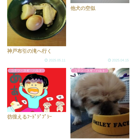
他犬の空似
神戸布引の滝へ行く
2025.05.11
2025.04.15
コテツ・スギ・ハルト
コテツ・スギ・ハルト
彷徨えるﾌｰﾄﾞｼﾞﾌﾟｼｰ