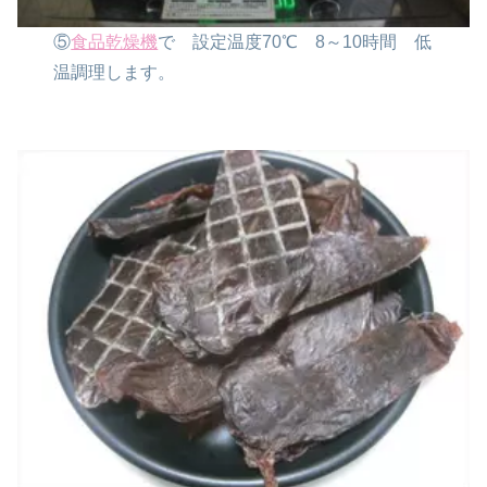
⑤
食品乾燥機
で
設定温度70℃
8～10時間
低
温調理します。