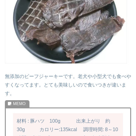
無添加のビーフジャーキーです。老犬や小型犬でも食べや
すくなってます。
とても美味しいので食いつきが違いま
す。
材料 : 豚ハツ 100g
出来上がり 約
30g
カロリー:135kcal
調理時間: 8～10