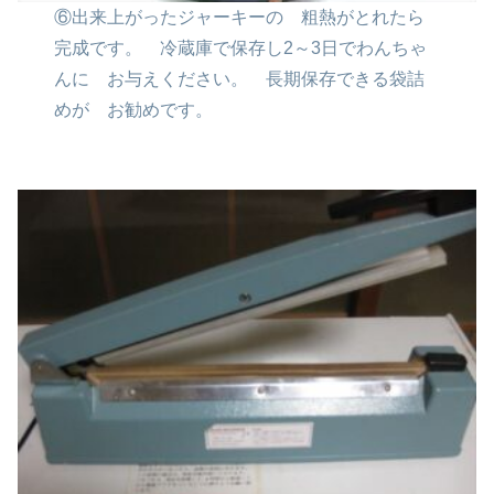
⑥出来上がったジャーキーの
粗熱がとれたら
完成です。
冷蔵庫で保存し2～3日でわんちゃ
んに
お与えください。
長期保存できる袋詰
めが
お勧めです。