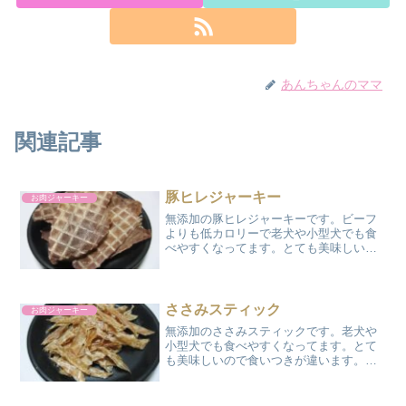
あんちゃんのママ
関連記事
豚ヒレジャーキー
お肉ジャーキー
無添加の豚ヒレジャーキーです。ビーフ
よりも低カロリーで老犬や小型犬でも食
べやすくなってます。とても美味しいの
で食いつきが違います。材料 : 豚ヒレ
肉 100g 出来上がり 約
33g カロリー:115kcal 調理時間:
8～10...
ささみスティック
お肉ジャーキー
無添加のささみスティックです。老犬や
小型犬でも食べやすくなってます。とて
も美味しいので食いつきが違います。材
料 : 鶏ささみ肉 2本(約108kcal)
出来上がり 約33g カロリ
ー:108kcal 調理時間: 18～20時間...