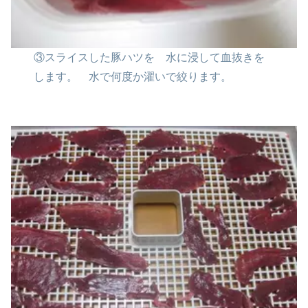
③スライスした豚ハツを
水に浸して血抜きを
します。
水で何度か濯いで絞ります。