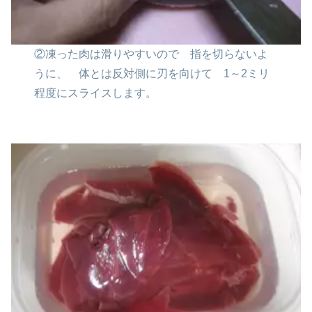
②凍った肉は滑りやすいので
指を切らないよ
うに、
体とは反対側に刃を向けて
1～2ミリ
程度にスライスします。