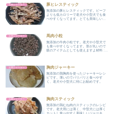
豚ヒレスティック
お肉ジャーキー
無添加の豚ヒレスティックです。ビーフ
よりも低カロリーで老犬や小型犬でも食
べやすくなってます。とても美味しいの
で食いつきが違います。材料 : 豚ヒレ
肉 100g 出来上がり 約
33g カロリー:115kcal 調理時間:
18～2...
馬肉小粒
お肉ジャーキー
無添加の牛肉小粒です。老犬や小型犬で
も食べやすくなってます。形が丸いので
躾のアイテムとしても使えますよ材料 :
馬ひき肉(赤身) 100g 出来上が
り 約33g カロリー:110kcal 調理
時間: 18～20時間程度 作り方の...
胸肉ジャーキー
お肉ジャーキー
無添加の鶏胸肉を使ったジャーキーレシ
ピです。薄いのでパリパリと食べやす
く、老犬や小型犬に特にお勧めです。
胸肉スティック
お肉ジャーキー
無添加の鶏むね肉のスティックのレシピ
です。老犬用には薄く、中型犬には厚く
カットし食べやすく美味しいジャーキー