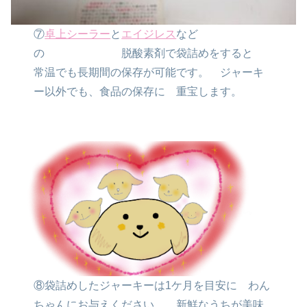
⑦
卓上シーラー
と
エイジレス
など
の
脱酸素剤で袋詰めをすると
常温でも長期間の保存が可能です。
ジャーキ
ー以外でも、食品の保存に
重宝します。
⑧袋詰めしたジャーキーは1ケ月を目安に
わん
ちゃんにお与えください。
新鮮なうちが美味