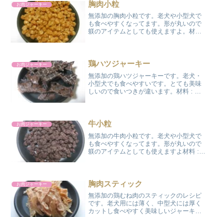
胸肉小粒
お肉ジャーキー
無添加の胸肉小粒です。老犬や小型犬で
も食べやすくなってます。形が丸いので
躾のアイテムとしても使えますよ。材料 :
鶏胸肉ミンチ 100g 出来上がり
約33g カロリー:166kcal 調理時
間: 18～20時間程度 作り方のコツ...
鶏ハツジャーキー
お肉ジャーキー
無添加の鶏ハツジャーキーです。老犬・
小型犬でも食べやすいです。とても美味
しいので食いつきが違います。材料 : 鶏
ハツ 10個 出来上がり 10
枚 カロリー:95kcal 調理時間: 8～
10時間程度 作り方のコツ:鶏ハツは脂が
多...
牛小粒
お肉ジャーキー
無添加の牛肉小粒です。老犬や小型犬で
も食べやすくなってます。形が丸いので
躾のアイテムとしても使えますよ材料 :
牛もも肉 100g 出来上がり 約
33g カロリー:182kcal 調理時間:
18～20時間程度 作り方のコツ:作...
胸肉スティック
お肉ジャーキー
無添加の鶏むね肉のスティックのレシピ
です。老犬用には薄く、中型犬には厚く
カットし食べやすく美味しいジャーキー