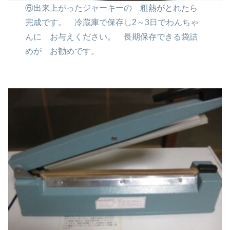
⑥出来上がったジャーキーの
粗熱がとれたら
完成です。
冷蔵庫で保存し2～3日でわんちゃ
んに
お与えください。
長期保存できる袋詰
めが
お勧めです。