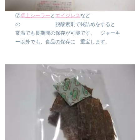
⑦
卓上シーラー
と
エイジレス
など
の
脱酸素剤で袋詰めをすると
常温でも長期間の保存が可能です。
ジャーキ
ー以外でも、食品の保存に
重宝します。