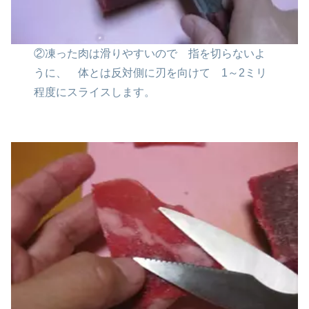
②凍った肉は滑りやすいので
指を切らないよ
うに、
体とは反対側に刃を向けて
1～2ミリ
程度にスライスします。