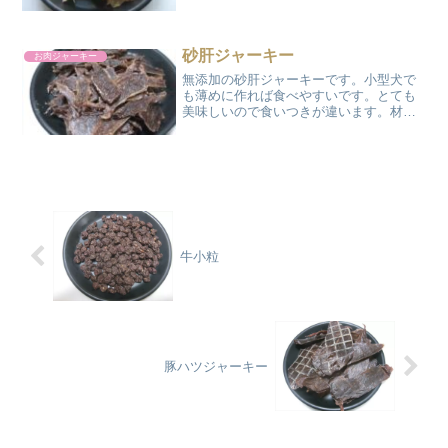
です。
砂肝ジャーキー
お肉ジャーキー
無添加の砂肝ジャーキーです。小型犬で
も薄めに作れば食べやすいです。とても
美味しいので食いつきが違います。材料 :
鶏砂ぎも 100g 出来上がり 約
28g カロリー:95kcal 調理時間: 8
～10時間程度 作り方のコツ:シニ...
牛小粒
豚ハツジャーキー