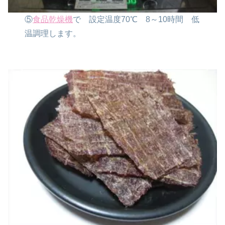
⑤
食品乾燥機
で
設定温度70℃
8～10時間
低
温調理します。