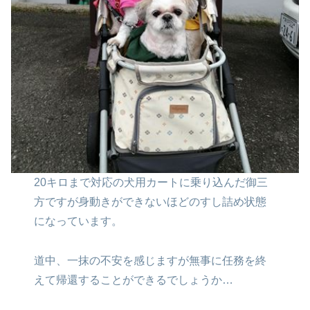
20キロまで対応の犬用カートに
乗り込んだ御三
方ですが
身動きができないほどの
すし詰め状態
になっています。
道中、一抹の不安を感じますが
無事に任務を終
えて帰還することが
できるでしょうか…