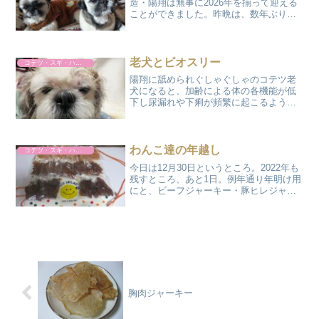
造・陽翔は無事に2026年を揃って迎える
ことができました。昨晩は、数年ぶりに
リアルタイム紅白をテレビで見ました。
いつもは夜の21時には、トイレを済ませ
て寝る準備をするワンコ達ですが、いつ
まで経っても起きて...
老犬とビオスリー
コテツ・スギ・ハルト
陽翔に舐められぐしゃぐしゃのコテツ老
犬になると、加齢による体の各機能が低
下し尿漏れや下痢が頻繁に起こるように
なります。15歳になるコテツも、例外で
はなく寝ている時の少しの尿漏れと、最
近は下痢になることが多くなりました。
下痢の時の処置として、...
わんこ達の年越し
コテツ・スギ・ハルト
今日は12月30日というところ。2022年も
残すところ、あと1日。例年通り年明け用
にと、ビーフジャーキー・豚ヒレジャー
キー胸肉ジャーキーを作った後、ワンコ
達を最後のお風呂に入れるという段取り
です。バスタオルを用意して、着替えの
犬服を探したの...
胸肉ジャーキー