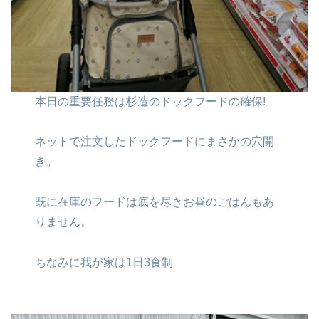
本日の重要任務は
杉造のドックフードの確保!
ネットで注文したドックフードに
まさかの穴開
き。
既に在庫のフードは底を尽き
お昼のごはんもあ
りません。
ちなみに我が家は1日3食制