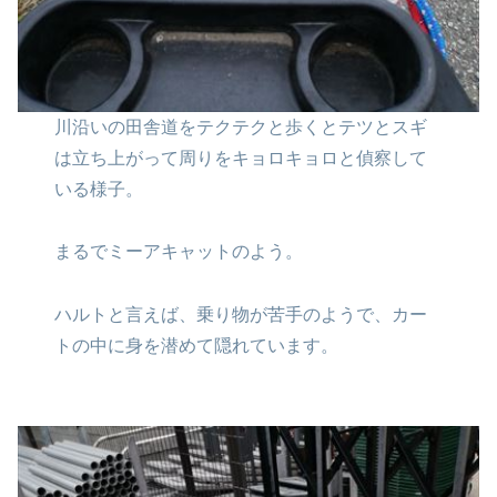
川沿いの田舎道をテクテクと歩くと
テツとスギ
は立ち上がって
周りをキョロキョロと
偵察して
いる様子。
まるでミーアキャットのよう。
ハルトと言えば、乗り物が苦手の
ようで、カー
トの中に身を
潜めて隠れています。