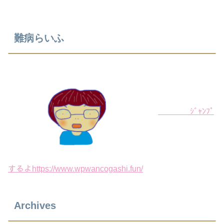
難病らいふ
ｼﾞｬﾝﾌﾟ
するよhttps://www.wpwancogashi.fun/
Archives