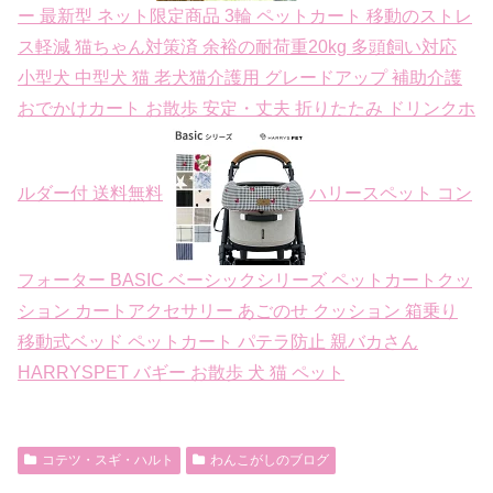
ー 最新型 ネット限定商品 3輪 ペットカート 移動のストレ
ス軽減 猫ちゃん対策済 余裕の耐荷重20kg 多頭飼い対応
小型犬 中型犬 猫 老犬猫介護用 グレードアップ 補助介護
おでかけカート お散歩 安定・丈夫 折りたたみ ドリンクホ
ルダー付 送料無料
ハリースペット コン
フォーター BASIC ベーシックシリーズ ペットカートクッ
ション カートアクセサリー あごのせ クッション 箱乗り
移動式ベッド ペットカート パテラ防止 親バカさん
HARRYSPET バギー お散歩 犬 猫 ペット
コテツ・スギ・ハルト
わんこがしのブログ