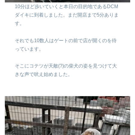
10分ほど歩いていくと
本日の目的地であるDCM
ダイキに
到着しました。
まだ開店まで5分ありま
す。
それでも10数人は
ゲートの前で店が開くのを
待
っています。
そこにコテツが天敵(?)の
柴犬の姿を見つけて
大
きな声で吠え始めました。