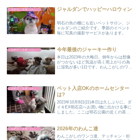
ジャルダンでハッピーハロウィン
コテツ・スギ・ハルト
明石の魚の棚にも近いペットサロン、ジ
ャルダンのご紹介です。季節のイベント
毎に写真の撮影サービスがあります。
今年最後のジャーキー作り
コテツ・スギ・ハルト
本日は2023年の大晦日。例年からは想像
がつかないほど気温が高く雨上がりの為
に湿気が多い1日です。わんこがしのワン
コ達も、今日は室内の大掃除などがあり
あまり身の置き所がなくそわそわしてい
ます。この時期に、新年用の犬用ジャー
キーを作ることが毎...
ペット入店OKのホームセンター
コテツ・スギ・ハルト
は?
2023年10月8日(日)本日は久しぶりに、ダ
イキEX明石店へお買い物に出かける事に
しました。ここは明石公園の近くの茶園
場町にある、今なにかと話題の
Coo&RIKUというペットショップが併設
されたペット入店OKの大型ホームセンタ
2026年のわんこ達
コテツ・スギ・ハルト
ーです。もう...
わんこがしのワンコ達、テッチャン・杉