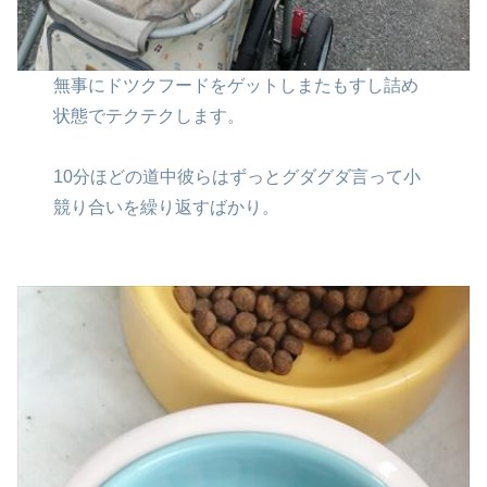
無事にドツクフードをゲットし
またもすし詰め
状態で
テクテクします。
10分ほどの道中
彼らはずっとグダグダ言って
小
競り合いを繰り返すばかり。