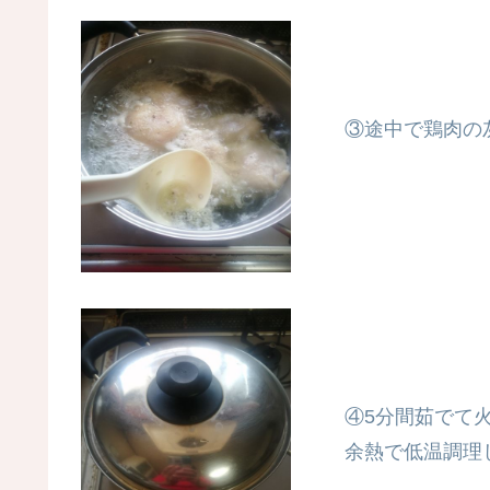
③途中で鶏肉の
④5分間茹でて
余熱で低温調理