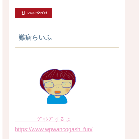
難病らいふ
ｼﾞｬﾝﾌﾟするよ
https://www.wpwancogashi.fun/