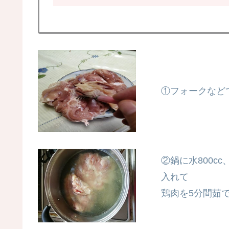
①フォークなど
②鍋に水800c
入れて
鶏肉を5分間茹