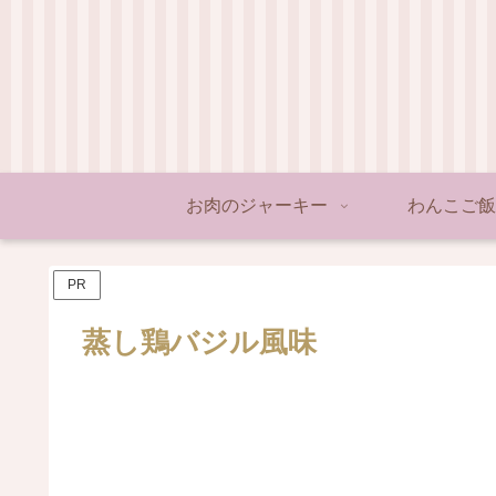
お肉のジャーキー
わんこご飯
PR
蒸し鶏バジル風味