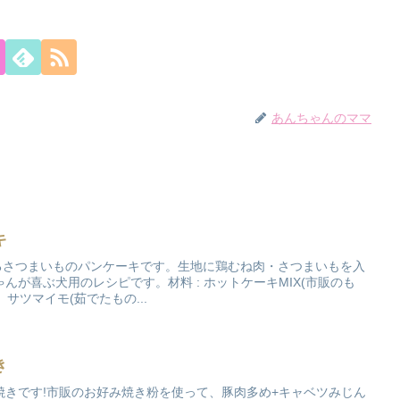
あんちゃんのママ
キ
作るさつまいものパンケーキです。生地に鶏むね肉・さつまいもを入
んが喜ぶ犬用のレシピです。材料 : ホットケーキMIX(市販のも
ツマイモ(茹でたもの...
き
焼きです!市販のお好み焼き粉を使って、豚肉多め+キャベツみじん