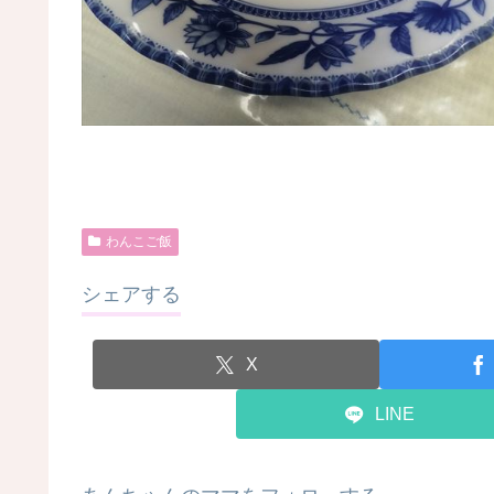
わんこご飯
シェアする
X
LINE