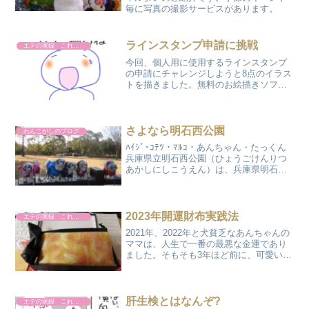
毎に写真の撮影サービスがあります。
ラインスタンプ申請に挑戦
エテの実録 これやりました
今回、個人用に使用するラインスタンプ
の申請にチャレンジしようと8点のイラス
トを描きました。無料のお絵描きソフト
もあるのですが、どうしても馴染めずウ
ィンドウズにある、ごくごく普通な3Dペ
イントでペンタブでなくマウスだけで描
き上げました。とりあ...
さよなら明石西公園
わんこがしのブログ
ﾊｲｼﾞ･ｺﾃﾂ・ﾏﾙｺ・あんちゃん・たっくん
兵庫県立明石西公園（ひょうごけんりつ
あかしにしこうえん）は、兵庫県明石市
にかつて存在した公園。1995年に明石川
の西岸、山田錦を開発した兵庫県立農事
試験場の跡地に作られたが、2012年3月
31日...
2023年開運財布実践法
エテの実録 これやりました
2021年、2022年と犬貧乏なあんちゃんの
ママは、人生で一番の最悪な金運であり
ました。そもそも3年ほど前に、可愛いと
いう理由で、真っ赤な赤財布を買ったの
が間違いだったのかも知れません。廃屋
化した自宅の改修費用に始まって、毎月
かかるあんちゃ...
肝生検とはなんぞ?
エテの実録 これやりました