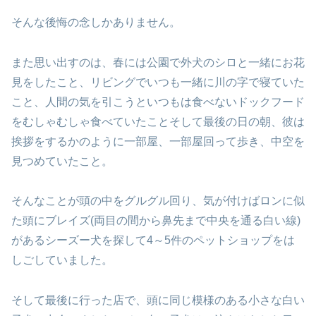
そんな後悔の念しかありません。
また思い出すのは、春には公園で外犬のシロと一緒にお花
見をしたこと、
リビングでいつも一緒に川の字で寝ていた
こと、人間の気を引こうと
いつもは食べないドックフード
をむしゃむしゃ食べていたこと
そして最後の日の朝、彼は
挨拶をするかのように
一部屋、一部屋回って歩き、中空を
見つめていたこと。
そんなことが頭の中をグルグル回り、気が付けば
ロンに似
た頭にブレイズ(両目の間から鼻先まで中央を通る白い線)
がある
シーズー犬を探して4～5件のペットショップをは
しごしていました。
そして最後に行った店で、頭に同じ模様のある小さな白い