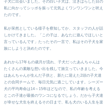
子犬に出会いました。
その白い子犬は、泣きはらした目の
私に向かって
シッポを振って元気よくワンワンワンと吠え
たのです。
私が呆然としている様子を察知してか、スタッフの人が話
しかけてきました。
「この子は、あなたに遊んでほしいと
言っているんです」
たったその一言で、私はその子犬を家
族にしようと決めたのです。
あれから17年もの歳月が流れ、子犬だったあんちゃんは
たくさんの素敵な想い出を残して旅立っていきました。
今
はあんちゃんが生んだ子供と、新たに迎えた2頭の子犬達
との
合同チームで、毎日元気に過ごしています。
シーズー
犬の平均寿命は14～15年ほどなので、私の年齢を考える
と
この子達が最後のワンコになるでしょう。
だから子犬達
が幸せな犬生を終えるその日まで、
私も犬のいる人生を楽