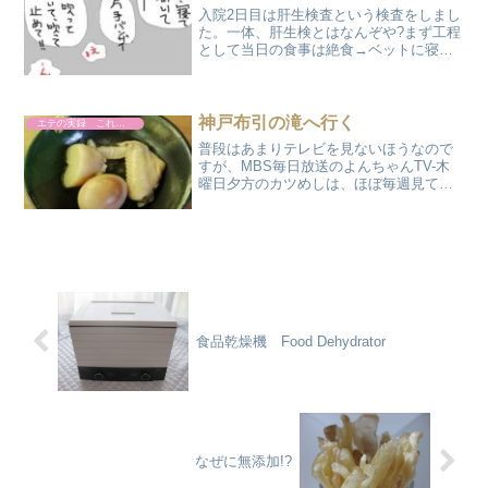
入院2日目は肝生検査という検査をしまし
た。一体、肝生検とはなんぞや?まず工程
として当日の食事は絶食→ベットに寝た
まま検査室→エコー(超音波)検査でポイン
トを決める→ヨードチンキで周辺を消毒
→患部に局所麻酔→長い針を肝臓に刺す
→組織を吸引採取...
神戸布引の滝へ行く
エテの実録 これやりました
普段はあまりテレビを見ないほうなので
すが、MBS毎日放送のよんちゃんTV-木
曜日夕方のカツめしは、ほぼ毎週見てい
ます。なかやまきんに君のナレーション
で、関西地区の飲食店を特集している番
組です。ある週の特集で、神戸布引の滝
にある雄滝茶屋の美味...
食品乾燥機 Food Dehydrator
なぜに無添加!?