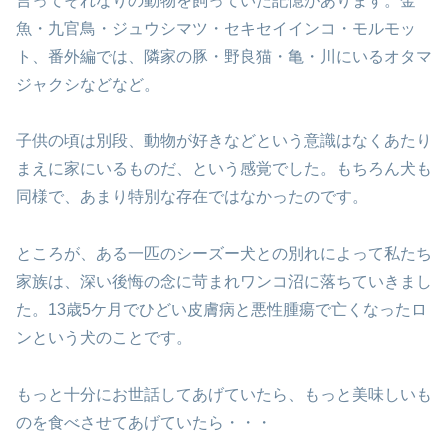
言って
それなりの動物を飼っていた記憶があります。
金
魚・九官鳥・ジュウシマツ・セキセイインコ・モルモッ
ト、
番外編では、隣家の豚・野良猫・亀・川にいるオタマ
ジャクシなどなど。
子供の頃は別段、動物が好きなどという意識はなく
あたり
まえに家にいるものだ、という感覚でした。
もちろん犬も
同様で、あまり特別な存在ではなかったのです。
ところが、ある一匹のシーズー犬との別れによって
私たち
家族は、深い後悔の念に苛まれワンコ沼に落ちていきまし
た。
13歳5ケ月でひどい皮膚病と悪性腫瘍で亡くなった
ロ
ンという犬のことです。
もっと十分にお世話してあげていたら、もっと美味しいも
のを
食べさせてあげていたら・・・