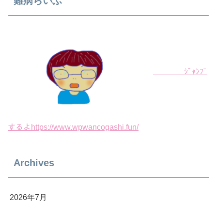
難病らいふ
ｼﾞｬﾝﾌﾟ
するよhttps://www.wpwancogashi.fun/
Archives
2026年7月