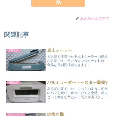
あんちゃんのママ
関連記事
卓上シーラー
調理器具
ガス袋を圧着させる卓上シーラーの簡単
な説明です。使い方をマスターすれば、
食品を長期間保存できます。
バルミューダートースター爆発?
調理器具
ある朝の事でした。いつものように朝食
のパンを焼いて食べていると突然、ボン
という大きな音と共に閃光が走りまし
た。まさか朝から爆発!?音が鳴ったと思
われるバルミューダートースターを確か
めることに…実はこのトースターは5年ほ
ど前に、私の誕生日プレ...
肉挽き機
わんこレシピ