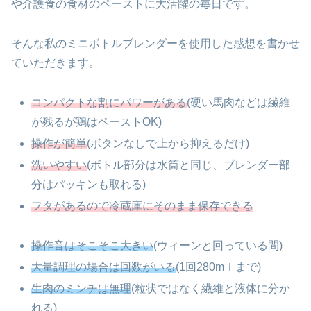
や介護食の食材のペーストに大活躍の毎日です。
そんな私のミニボトルブレンダーを使用した感想を書かせ
ていただきます。
コンパクトな割にパワーがある
(硬い馬肉などは繊維
が残るが鶏はペーストOK)
操作が簡単
(ボタンなしで上から抑えるだけ)
洗いやすい
(ボトル部分は水筒と同じ、ブレンダー部
分はパッキンも取れる)
フタがあるので冷蔵庫にそのまま保存できる
操作音はそこそこ大きい
(ウィーンと回っている間)
大量調理の場合は回数がいる
(1回280mｌまで)
生肉のミンチは無理
(粒状ではなく繊維と液体に分か
れる)