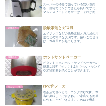
スーパーの特売で売っている安い塊肉
を、自宅でミンチできたら良いですね。
マルチスピードミキサーは、それが簡単
にできるんです。
脱酸素剤とガス袋
調理器具
エイジレスなどの脱酸素剤とガス袋の用
途などの簡単な説明です。使いこなせれ
ば、保存革命が起こります。
ホットサンドベーカー
調理器具
ビタントニオのホットサンドベーカーの
簡単な説明です。これ1台でホットサンド
や米粉煎餅を焼くことができます。
ゆで卵メーカー
わんこレシピ
喫茶店で食べるモーニングのゆで卵。本
当に美味しいですよね。ご家庭でも簡単
に作ることができます。このゆで卵名人
がいれば。