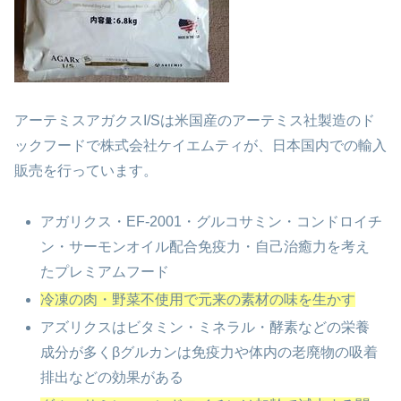
アーテミスアガクスI/Sは米国産のアーテミス社製造のド
ックフードで
株式会社ケイエムティが、日本国内での輸入
販売を
行っています。
アガリクス・EF-2001・グルコサミン・コンドロイチ
ン・サーモンオイル配合
免疫力・自己治癒力を考え
たプレミアムフード
冷凍の肉・野菜不使用で元来の素材の味を生かす
アズリクスはビタミン・ミネラル・酵素などの栄養
成分が多く
βグルカンは免疫力や体内の老廃物の吸着
排出などの効果がある