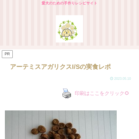
愛犬のための手作りレシピサイト
PR
アーテミスアガリクスI/Sの実食レポ
2023.05.10
印刷はここをクリック🌻