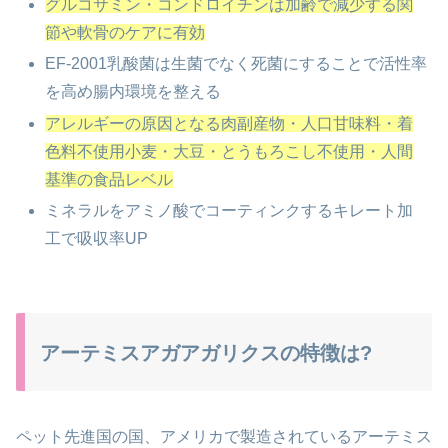
グルコサミン・コンドロイチンは加齢で減少する関
節や軟骨の
ケアに有効
EF-2001乳酸菌は生菌でなく死菌にすることで活性率
を高め
腸内環境を整える
アレルギーの原因となる肉副産物・人口甘味料・着
色料不使用
小麦・大豆・とうもろこし不使用・人間
基準の食品レベル
ミネラルをアミノ酸でコーティンクするキレート加
工で吸収率UP
アーテミスアガアガリクスの特徴は?
ペット先進国の国、アメリカで製造されているアーテミス