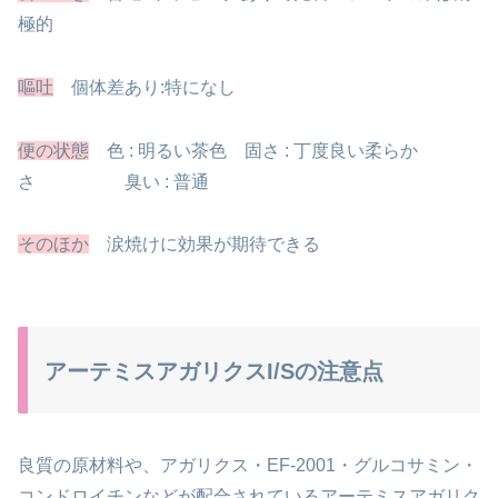
極的
嘔吐
個体差あり:特になし
便の状態
色 : 明るい茶色 固さ : 丁度良い柔らか
さ
臭い : 普通
そのほか
涙焼けに効果が期待できる
アーテミスアガリクスI/Sの注意点
良質の原材料や、アガリクス・EF-2001・グルコサミン・
コンドロイチンなどが
配合されているアーテミスアガリク