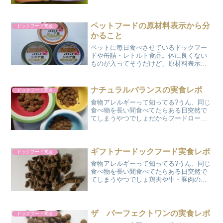
欲はあるんじゃない?陽翔なんて1歳で、
これから十何年もたべないとならぬのに
残してばっかだもんね。気長にフードロ
ーテーションの候補を探...
ペットフードの原材料表示から分
ドックフード関連
かること
ペットに毎日食べさせているドックフー
ドや缶詰・レトルト食品。体に良くない
ものが入ってそうだけど、原材料表示を
見ても難しいカタカナ用語がたくさん並
んでて、イマイチよく分かりません。ど
うゆうルールで、何を表示しているのか
ナチュラルバランスの実食レポ
ドックフード関連
が分かればペットフードへ...
食物アレルギーって知ってる?うん、同じ
食べ物を長い間食べてたらある日突然で
てしまうやつでしょだからフードローテ
ーションは大事なのよね～。何種類かの
フードをローテーション制で一定期間で
回していけばいいのね?そだね、同じフー
ドだと味も飽きちゃう...
ギフトナードックフード実食レポ
ドックフード関連
食物アレルギーって知ってる?うん、同じ
食べ物を長い間食べてたらある日突然で
てしまうやつでしょ鶏肉や牛・豚肉のア
レルギーって以外と多いんだよ～。やっ
ぱり一番身近な食材だからついつい続け
て与えちゃうからね。だから、アレルギ
ーの子には鹿肉や馬肉の...
ザ パーフェクトワンの実食レポ
ドックフード関連