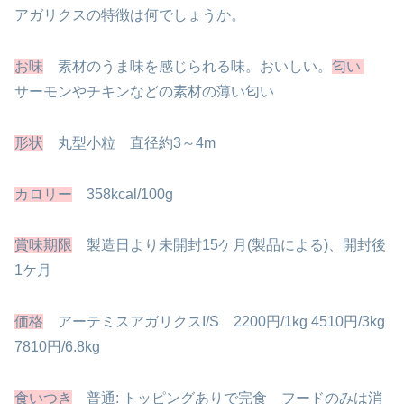
アガリクスの特徴は
何でしょうか。
お味
素材のうま味を感じられる味。おいしい。
匂い
サーモンやチキンなどの素材の薄い匂い
形状
丸型小粒 直径約3～4m
カロリー
358kcal/100g
賞味期限
製造日より未開封15ケ月(製品による)、開封後
1ケ月
価格
アーテミスアガリクスI/S 2200円/1kg 4510円/3kg
7810円/6.8kg
食いつき
普通: トッピングありで完食 フードのみは消