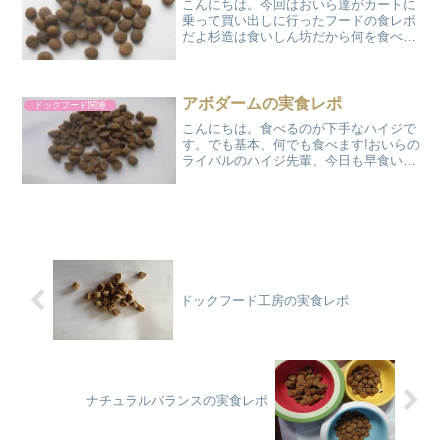
こんにちは。今回はおいら達がカートに
乗って買い出しに行ったフードの食レポ
だよ杉造は食いしん坊だから何を食べて
も一緒じゃないの?石でも食べちゃうんじ
ゃない失礼なおっさんだなぁ…食べるの
好きだけど、おいらも味くらいわかるさ
石は硬くて喰えん!杉造...
アボダームの実食レポ
ドックフード関連
こんにちは。食べるのが下手なハイジで
す。でも基本、何でも食べます!おいらの
ライバルのハイジ先輩、今日も早食い競
争する?スギゾーとハイジ先輩の食いしん
坊対決か～こりゃー楽しみだっ!こりゃ、
ハルト!あんたは自分のドックフード食べ
なさい!!アボダ...
ドックフード工房の実食レポ
ナチュラルバランスの実食レポ