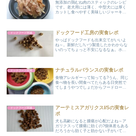
無添加の鶏むね肉のスティックのレシピ
です。老犬用には薄く、中型犬には厚く
カットし食べやすく美味しいジャーキー
です。
ドックフード工房の実食レポ
ドックフード関連
やっぱドックフードも出来立てがいいよ
ね～。新鮮だし!いつ製造したかわからな
いのってちょっと不安になるなぁ。ホー
ムセンターで買ったフードを開けたら油
がギトギトで粉だらけってのもあるし賞
味期限があるから食べられるけど美味し
くなさそうだなそだね、...
ナチュラルバランスの実食レポ
ドックフード関連
食物アレルギーって知ってる?うん、同じ
食べ物を長い間食べてたらある日突然で
てしまうやつでしょだからフードローテ
ーションは大事なのよね～。何種類かの
フードをローテーション制で一定期間で
回していけばいいのね?そだね、同じフー
ドだと味も飽きちゃう...
アーテミスアガリクスI/Sの実食レ
ドックフード関連
ポ
犬も高齢になると腫瘍が心配だよね～ア
ガリクスって腫瘍に効くの?個体差もある
だろうから効く子と効かない子がいてる
と思うよ。免疫力・自己治癒力を高める