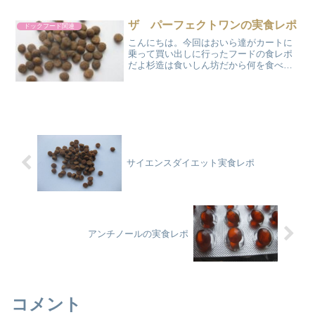
みたい。じゃあ癌の予防として食べさせ
るのはいいかもね!そだね、食べたものの
ザ パーフェクトワンの実食レポ
ドックフード関連
結果がそもそも病気の...
こんにちは。今回はおいら達がカートに
乗って買い出しに行ったフードの食レポ
だよ杉造は食いしん坊だから何を食べて
も一緒じゃないの?石でも食べちゃうんじ
ゃない失礼なおっさんだなぁ…食べるの
好きだけど、おいらも味くらいわかるさ
石は硬くて喰えん!杉造...
サイエンスダイエット実食レポ
アンチノールの実食レポ
コメント