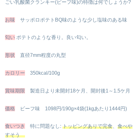
ごい乳酸菌クランキー(ビーフ味)の特徴は何でしょうか?
お味
サッポロポテトBQ味のような少し塩味のある味
匂い
ポテトのような香り。良い匂い。
形状
直径7mm程度の丸型
カロリー
350kcal/100g
賞味期限
製造日より未開封18ケ月、開封後1～1.5ケ月
価格
ビーフ味 1098円/190g×4袋(1kgあたり1444円)
食いつき
特に問題なし:
トッピングありで完食
、
食べや
すそう