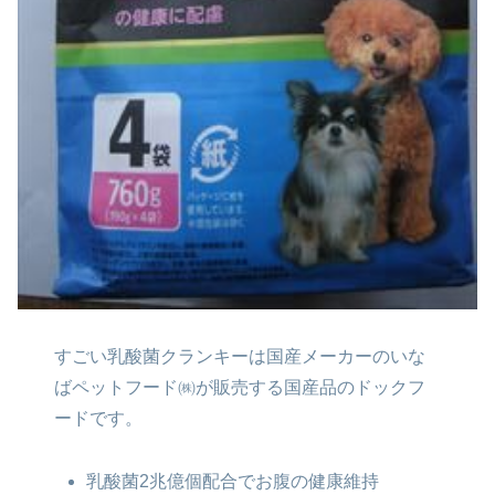
すごい乳酸菌クランキーは国産メーカーの
いな
ばペットフード㈱が販売する国産品の
ドックフ
ードです。
乳酸菌2兆億個配合でお腹の健康維持