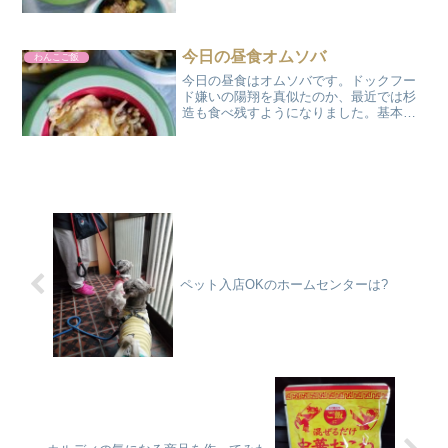
鶏などの肉をフライパンで炒めたり、お
鍋で湯がいたり、電子レンジでチンした
りして加熱したお肉と一緒にトッピング
すれば美味しい1品の出...
今日の昼食オムソバ
わんこご飯
今日の昼食はオムソバです。ドックフー
ド嫌いの陽翔を真似たのか、最近では杉
造も食べ残すようになりました。基本的
に我が家では1日3食で、朝はドックフー
ド＋レトルト・缶詰昼は休みの日は手作
り、仕事の日はドックフード+レトルト・
缶詰夜は手作り食が基...
ペット入店OKのホームセンターは?