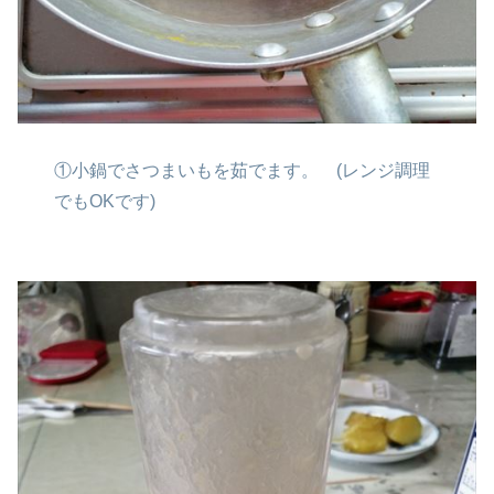
①小鍋でさつまいもを茹でます。
(レンジ調理
でもOKです)