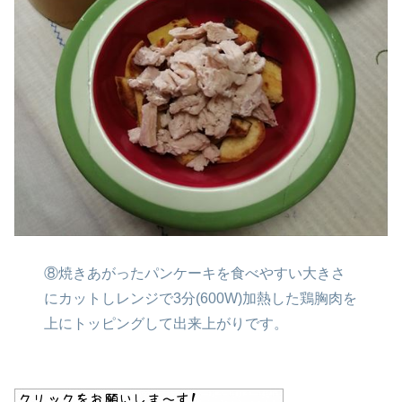
⑧焼きあがったパンケーキを
食べやすい大きさ
にカットし
レンジで3分(600W)加熱した
鶏胸肉を
上にトッピングして
出来上がりです。