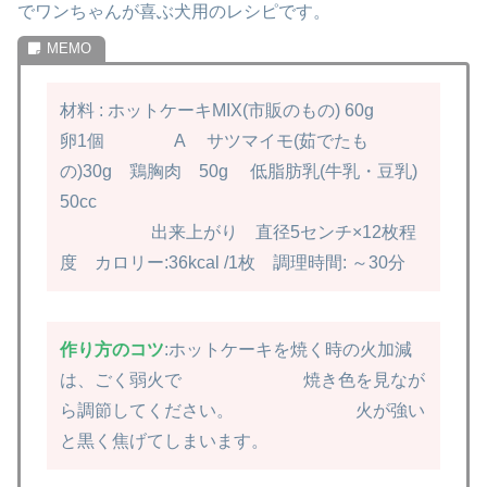
で
ワンちゃんが喜ぶ犬用のレシピです。
材料 : ホットケーキMIX(市販のもの) 60g
卵1個
A サツマイモ(茹でたも
の)30g 鶏胸肉 50g 低脂肪乳(牛乳・豆乳)
50cc
出来上がり 直径5センチ×12枚程
度 カロリー:36kcal /1枚
調理時間: ～30分
作り方のコツ
:ホットケーキを焼く時の火加減
は、ごく弱火で
焼き色を見なが
ら調節してください。
火が強い
と黒く焦げてしまいます。