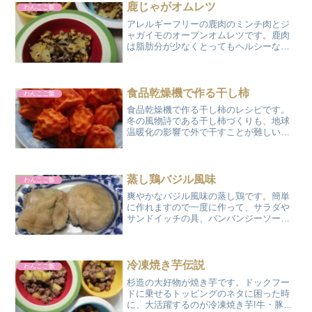
クフードを追...
鹿じゃがオムレツ
わんこご飯
アレルギーフリーの鹿肉のミンチ肉とジ
ャガイモのオープンオムレツです。鹿肉
は脂肪分が少なくとってもヘルシーな、
簡単犬用フードレシピです。材料 : 鹿肉
ミンチ肉(牛肉ミンチ・合挽でもOK)
100g ジャガイモ(小)1個 卵1個
低脂肪...
食品乾燥機で作る干し柿
わんこご飯
食品乾燥機で作る干し柿のレシピです。
冬の風物詩である干し柿づくりも、地球
温暖化の影響で外で干すことが難しい状
況です。時間はかなりかかりますが、腐
敗の心配がないので安心です。渋柿・甘
柿のどちらでも作れます。材料 : 渋柿、
甘柿どちらでもOK(...
蒸し鶏バジル風味
わんこご飯
爽やかなバジル風味の蒸し鶏です。簡単
に作れますので一度に作って、サラダや
サンドイッチの具、バンバンジーソース
などで食べられます。冷凍保存もできま
すので、犬のトッピング用としても活躍
します。材料 : 鶏肉もも 2枚 水
800cc 塩 小...
冷凍焼き芋伝説
わんこご飯
杉造の大好物が焼き芋です。ドックフー
ドに乗せるトッピングのネタに困った時
に、大活躍するのが冷凍焼き芋!牛・豚・