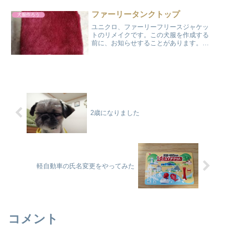
力はすさまじくぬいぐるみの縫製部分が
ほどけて、中に...
ファーリータンクトップ
犬服作ろう
ユニクロ、ファーリーフリースジャケッ
トのリメイクです。この犬服を作成する
前に、お知らせすることがあります。そ
れは、凄まじい量の毛が付着または飛散
するということです。必須アイテムは掃
除機(ハンディがあれば尚可)とエチケット
ブラシ。この2つが無...
2歳になりました
軽自動車の氏名変更をやってみた
コメント