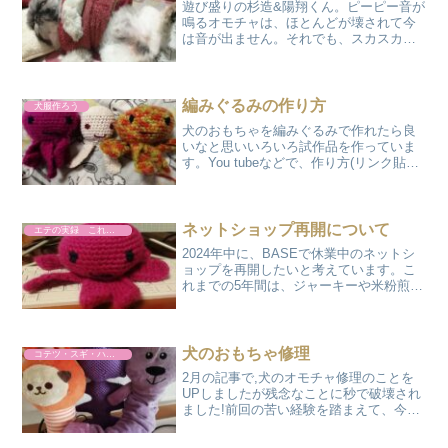
遊び盛りの杉造&陽翔くん。ピーピー音が
鳴るオモチャは、ほとんどが壊されて今
は音が出ません。それでも、スカスカ音
を立てながら毎日元気に遊んでいます。
この音の出るおもちゃのパーツを「押し
笛・泣き笛」と言うらしくAmazonでお買
い物をしている際...
編みぐるみの作り方
犬服作ろう
犬のおもちゃを編みぐるみで作れたら良
いなと思いいろいろ試作品を作っていま
す。You tubeなどで、作り方(リンク貼っ
ています)が紹介されていますので、それ
を見ながら作ってみました。基本的に編
みぐるみは、かぎ針を使用しコマ編み・
鎖編みをベー...
ネットショップ再開について
エテの実録 これやりました
2024年中に、BASEで休業中のネットシ
ョップを再開したいと考えています。こ
れまでの5年間は、ジャーキーや米粉煎餅
などを販売していたのですが、再開時は
主に犬・猫用のオモチャを販売して行き
たいと思っています。(ジャーキーの販売
は無しです)わ...
犬のおもちゃ修理
コテツ・スギ・ハルト
2月の記事で,犬のオモチャ修理のことを
UPしましたが残念なことに秒で破壊され
ました!前回の苦い経験を踏まえて、今回
は再度おもちゃの修理に臨みたいと思い
ます。bsh杉造&陽翔のカミカミ攻撃の威