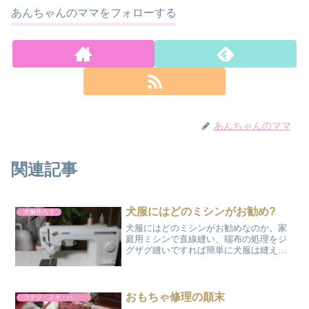
あんちゃんのママをフォローする
あんちゃんのママ
関連記事
犬服にはどのミシンがお勧め?
犬服作ろう
犬服にはどのミシンがお勧めなのか。家
庭用ミシンで直線縫い、端布の処理をジ
グザグ縫いですれば簡単に犬服は縫えち
ゃいます。でも、もう少し本格的に犬服
制作をしてみたいと思われている方に
は、JUKIなどの直線専用のミシンとロッ
クミシンの2台持ちがお...
おもちゃ修理の顛末
コテツ・スギ・ハルト