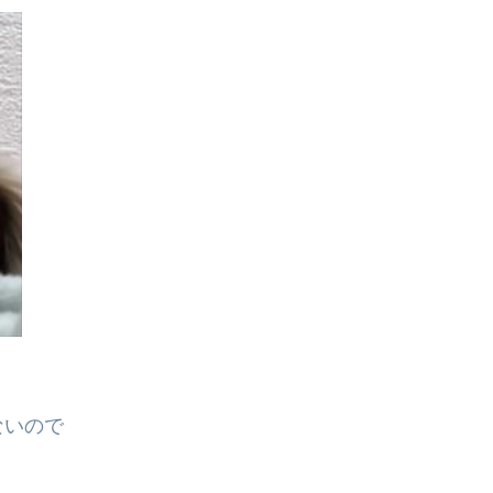
。
ないので
。