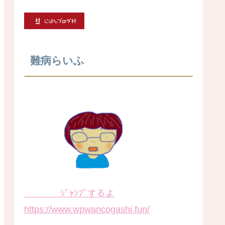
難病らいふ
ｼﾞｬﾝﾌﾟするよ
https://www.wpwancogashi.fun/