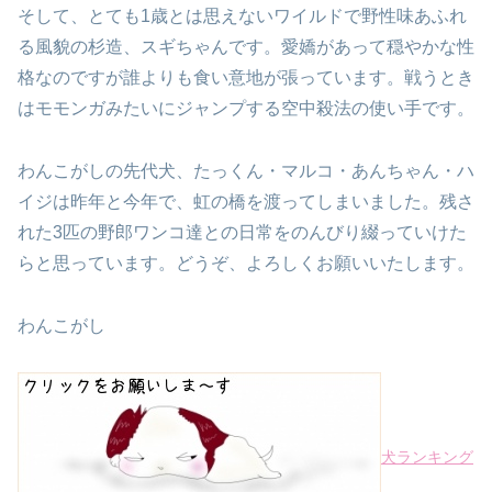
そして、とても1歳とは思えないワイルドで
野性味あふれ
る風貌の杉造、スギちゃんです。
愛嬌があって穏やかな性
格なのですが
誰よりも食い意地が張っています。
戦うとき
はモモンガみたいにジャンプする
空中殺法の使い手です。
わんこがしの先代犬、たっくん・マルコ・あんちゃん・ハ
イジは
昨年と今年で、虹の橋を渡ってしまいました。
残さ
れた3匹の野郎ワンコ達との日常を
のんびり綴っていけた
らと思っています。
どうぞ、よろしくお願いいたします。
わんこがし
犬ランキング