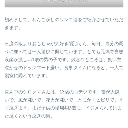
ワイルドな風貌のスギちゃん
初めまして。
わんこがしのワンコ達をご紹介させていただ
きます。
三度の飯よりおもちゃが大好き陽翔くん。
毎日、自分の周
りに並べては一人遊びに興じています。
とても元気で喜怒
哀楽が激しい1歳の男の子です。
残念なところは、飼い主
泣かせのドックフード嫌い。
食事タイムになると、一人で
別室に隠れています。
真ん中のシロクマさんは、13歳のコテツです。
雷が大嫌
いで、風が嫌いで、花火が嫌いで…
とにかくビビリで、す
ぐ泣きます。
まだ子供の陽翔&杉造に、イジメられては
ま
た泣くという泣きの男。