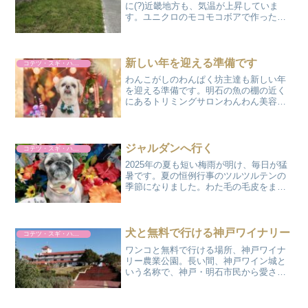
に(?)近畿地方も、気温が上昇していま
す。ユニクロのモコモコボアで作ったセ
ーターも、お散歩に行く日中では、暑く
なってきました。コテツ・スギ・ハルト
には、モコモコを脱ぎ捨ててもらって今
からお散歩に行き...
新しい年を迎える準備です
コテツ・スギ・ハルト
わんこがしのわんぱく坊主達も新しい年
を迎える準備です。明石の魚の棚の近く
にあるトリミングサロンわんわん美容室
ジャルダンで今年最後のトリミングをし
て参りました。13歳のコテツ君はハチミ
ツシャンプーで気持ちよさそうです。風
貌がワイルドな杉造は、...
ジャルダンへ行く
コテツ・スギ・ハルト
2025年の夏も短い梅雨が明け、毎日が猛
暑です。夏の恒例行事のツルツルテンの
季節になりました。わた毛の毛皮をまと
っているシーズー犬にとってはエアコン
なしでは過ごせないほど、過酷な日本の
夏になってしまいました。この度、先・
先代の時からずっとお...
犬と無料で行ける神戸ワイナリー
コテツ・スギ・ハルト
ワンコと無料で行ける場所、神戸ワイナ
リー農業公園。長い間、神戸ワイン城と
いう名称で、神戸・明石市民から愛され
てきた神戸ワインの醸造元です。入場は
無料で、園内でバーベキューやワイナリ
ーツアー、なんと陶芸教室まで体験でき