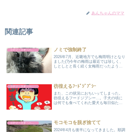
あんちゃんのママ
関連記事
ノミで強制終了
コテツ・スギ・ハルト
2026年7月、近畿地方でも梅雨明けとなり
ました(?)今年の梅雨は最近では珍しく、
しとしとと長く続く女梅雨だったように
思います。梅雨が明けると、もう一段階
暑さのギアが上がるのを見越してワンコ
達のサマーカットに行くことにしまし
た。いつものよう...
彷徨えるﾌｰﾄﾞｼﾞﾌﾟｼｰ
コテツ・スギ・ハルト
また、この状況におちいってしまった。
彷徨えるフードジプシー…。子犬の頃に
は何でも食べてくれた愛犬も毎日似たり
寄ったりの食事を繰り返しているうちに
フードに飽きて食べなくなる、そんな困
った状況です。初めは嬉しがって食べて
いたレトルトも今では臭う...
モコモコを脱ぎ捨てて
コテツ・スギ・ハルト
2024年4月も後半になってきました。順調