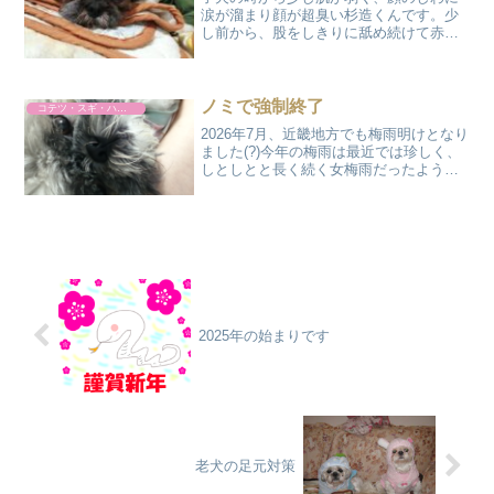
涙が溜まり顔が超臭い杉造くんです。少
し前から、股をしきりに舐め続けて赤く
なってしまいました。ふと動物病院で以
前処方していただいた、耳用のパナログ
軟膏があることを思い出しました。10年
ほど前には、市販薬もあ...
ノミで強制終了
コテツ・スギ・ハルト
2026年7月、近畿地方でも梅雨明けとなり
ました(?)今年の梅雨は最近では珍しく、
しとしとと長く続く女梅雨だったように
思います。梅雨が明けると、もう一段階
暑さのギアが上がるのを見越してワンコ
達のサマーカットに行くことにしまし
た。いつものよう...
2025年の始まりです
老犬の足元対策