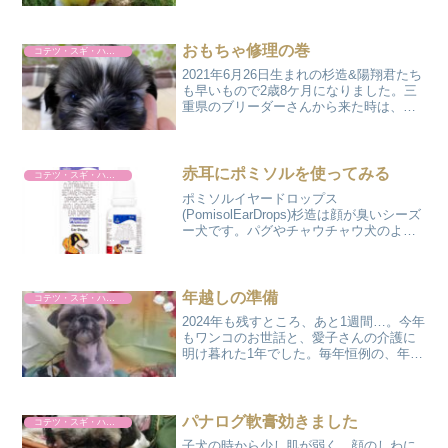
のように、車に乗ったら興奮しまくりで
す。今日は、いつものホームセンターで
はなく明石公園に遠征...
おもちゃ修理の巻
コテツ・スギ・ハルト
2021年6月26日生まれの杉造&陽翔君たち
も早いもので2歳8ケ月になりました。三
重県のブリーダーさんから来た時は、そ
れは陽翔は大人しく弱弱しい子犬でし
た。8月の暑い時期に、鼻を詰まらせてい
てフードも全然食べてくれなくて動物病
院にも行きまし...
赤耳にポミソルを使ってみる
コテツ・スギ・ハルト
ポミソルイヤードロップス
(PomisolEarDrops)杉造は顔が臭いシーズ
ー犬です。パグやチャウチャウ犬のよう
に、目の下に皺があってそこに涙が溜ま
って悪臭を放っています。一方、同じ兄
弟犬の陽翔君は臭くないシーズー犬で
す。目の下に皺もなく...
年越しの準備
コテツ・スギ・ハルト
2024年も残すところ、あと1週間…。今年
もワンコのお世話と、愛子さんの介護に
明け暮れた1年でした。毎年恒例の、年末
ジャルダンさんにワンコ達のヘアーカッ
トに行ってきました。ジャルダンさん
で、トリミングするともれなくラインで
記念写真を送って下...
パナログ軟膏効きました
コテツ・スギ・ハルト
子犬の時から少し肌が弱く、顔のしわに