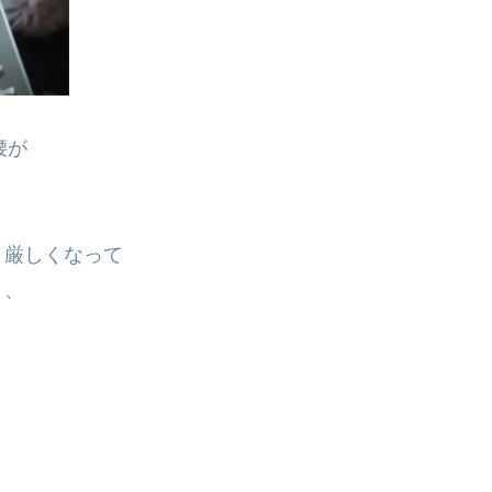
腰が
り厳しくなって
と、