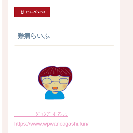
難病らいふ
ｼﾞｬﾝﾌﾟするよ
https://www.wpwancogashi.fun/