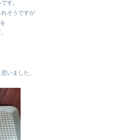
ルです。
られそうですが
ルを
下。
と思いました。