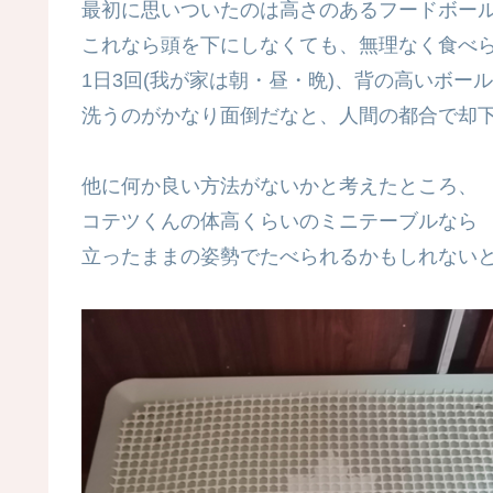
最初に思いついたのは高さのあるフードボー
これなら頭を下にしなくても、無理なく食べ
1日3回(我が家は朝・昼・晩)、背の高いボー
洗うのがかなり面倒だなと、人間の都合で却
他に何か良い方法がないかと考えたところ、
コテツくんの体高くらいのミニテーブルなら
立ったままの姿勢でたべられるかもしれない