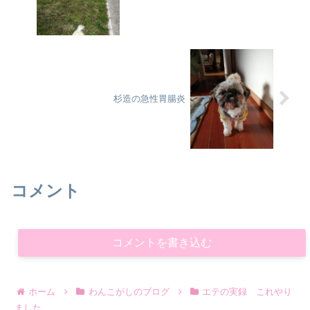
杉造の急性胃腸炎
コメント
コメントを書き込む
ホーム
わんこがしのブログ
エテの実録 これやり
ました