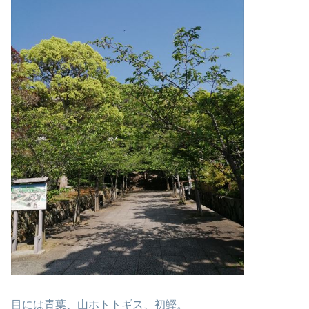
目には青葉、山ホトトギス、初鰹。