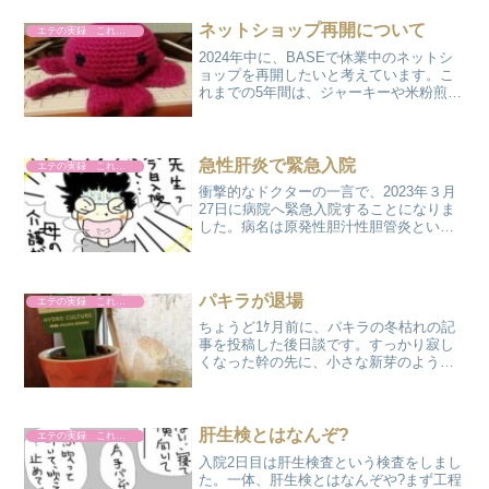
ネットショップ再開について
エテの実録 これやりました
2024年中に、BASEで休業中のネットシ
ョップを再開したいと考えています。こ
れまでの5年間は、ジャーキーや米粉煎餅
などを販売していたのですが、再開時は
主に犬・猫用のオモチャを販売して行き
たいと思っています。(ジャーキーの販売
は無しです)わ...
急性肝炎で緊急入院
エテの実録 これやりました
衝撃的なドクターの一言で、2023年３月
27日に病院へ緊急入院することになりま
した。病名は原発性胆汁性胆管炎という
難病指定の病気です。昨年の5月にも急性
肝炎で3ケ所の病院をはしごして1ケ月ほ
どかかって告げられた病名がこれでし
た。いまだに難し...
パキラが退場
エテの実録 これやりました
ちょうど1ｹ月前に、パキラの冬枯れの記
事を投稿した後日談です。すっかり寂し
くなった幹の先に、小さな新芽のような
ものを確認して淡い期待をかけていたの
ですが残念な結果になってしまいまし
た。なんとまぁ～、丸ハゲに…。しばら
くの間は、さつまいもと一...
肝生検とはなんぞ?
エテの実録 これやりました
入院2日目は肝生検査という検査をしまし
た。一体、肝生検とはなんぞや?まず工程