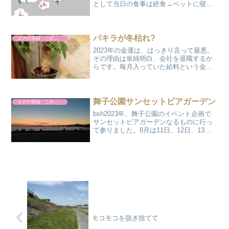
として当日の食事は絶食→ベットに寝た
まま検査室→エコー(超音波)検査でポイン
トを決める→ヨードチンキで周辺を消毒
→患部に局所麻酔→長い針を肝臓に刺す
→組織を吸引採取...
パキラが冬枯れ?
エテの実録 これやりました
2023年の金運は、はっきり言って最悪。
その理由は単純明白、会社を退職するか
らです。毎月入っていた給料という金運
の一つが消滅するため、もうここは神頼
みしかありません。そこで、金運に大き
な影響を持つトイレに観葉植物&ふくろう
の置物なるものを置...
舞子公園サンセットビアガーデン
エテの実録 これやりました
bsh2023年、舞子公園のイベント企画で
サンセットビアガーデンなるものに行っ
て参りました。8月は11日、12日、13日
の3日間で16:00-20:3０の間生バンドを聞
きながら、冷たいビールと美味しい食事
をいただくという暑い夏にピッタリの
催...
モコモコを脱ぎ捨てて