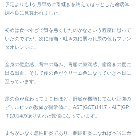
予定よりも1ケ月早めに引継ぎを終えて
ほっとした途端体
調不良に見舞われました。
初めは食べすぎで胃を悪くしたのかなという
程度に思って
いたのですが、次に頭痛・吐き気に
襲われ尿の色もファン
タオレンジに。
全身の倦怠感、背中の痛み、胃腸の膨満感、歯磨きの
度に
出る出血、そして便の色がクリーム色になっていき
本日に
至っています。
尿の色が変わって１０日ほど、肝臓が機能してない証拠の
ビリルビンの数値が異常値に、AST(GOT)1417・ALT(GP
Ｔ)2014の
振り切れた数値になっています。
まちがいなく急性肝炎であり、劇症肝炎になれば
本当に命