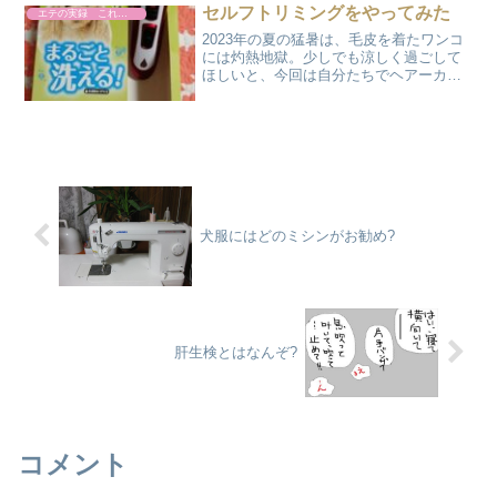
セルフトリミングをやってみた
エテの実録 これやりました
2023年の夏の猛暑は、毛皮を着たワンコ
には灼熱地獄。少しでも涼しく過ごして
ほしいと、今回は自分たちでヘアーカッ
トすることにしました。もちろん道具だ
けは、あんちゃんやたっくんが生きてい
た頃に買ったバリカンが健在でしてそれ
を使用して毛を刈って...
犬服にはどのミシンがお勧め?
肝生検とはなんぞ?
コメント