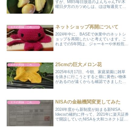
すが、MBS毎日放送のよんちゃんTV-木
曜日夕方のカツめしは、ほぼ毎週見てい
ます。なかやまきんに君のナレーション
で、関西地区の飲食店を特集している番
組です。ある週の特集で、神戸布引の滝
にある雄滝茶屋の美味...
ネットショップ再開について
エテの実録 これやりました
2024年中に、BASEで休業中のネットシ
ョップを再開したいと考えています。こ
れまでの5年間は、ジャーキーや米粉煎餅
などを販売していたのですが、再開時は
主に犬・猫用のオモチャを販売して行き
たいと思っています。(ジャーキーの販売
は無しです)わ...
25cmの巨大メロン花
エテの実録 これやりました
2025年6月17日、今朝、家庭菜園に雑草
を抜きに行こうとすると畑に黄色い物体
があるのが遠くからも確認できました。
あれ? 黄色い何かってあったっけ…近づ
いてみると、なんとそれは巨大なメロン
の花!通常、メロンの花のサイズは10cm-
15cmほ...
NISAの金融機関変更してみた
エテの実録 これやりました
2024年度から新制度が始まる新NISA。
Idecoの確約に伴って、2021年に楽天証券
で開設していたNISAを大和コネクト証券
へ金融機関変更するとこにしました。ま
ずNISAとは、そもそもなんぞや!?という
疑問があるかと思います。そもそもN...