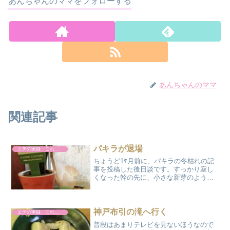
あんちゃんのママをフォローする
あんちゃんのママ
関連記事
パキラが退場
エテの実録 これやりました
ちょうど1ｹ月前に、パキラの冬枯れの記
事を投稿した後日談です。すっかり寂し
くなった幹の先に、小さな新芽のような
ものを確認して淡い期待をかけていたの
ですが残念な結果になってしまいまし
た。なんとまぁ～、丸ハゲに…。しばら
くの間は、さつまいもと一...
神戸布引の滝へ行く
エテの実録 これやりました
普段はあまりテレビを見ないほうなので