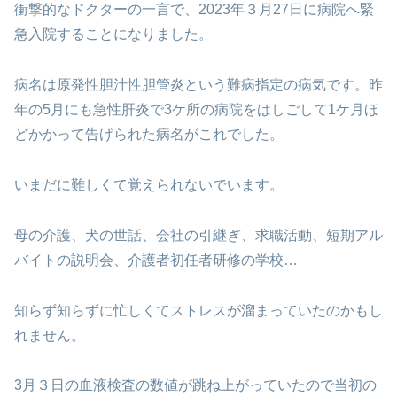
衝撃的なドクターの一言で、2023年３月27日に
病院へ緊
急入院することになりました。
病名は原発性胆汁性胆管炎という難病指定の病気です。
昨
年の5月にも急性肝炎で3ケ所の病院をはしごして
1ケ月ほ
どかかって告げられた病名がこれでした。
いまだに難しくて覚えられないでいます。
母の介護、犬の世話、会社の引継ぎ、求職活動、
短期アル
バイトの説明会、介護者初任者研修の学校…
知らず知らずに忙しくてストレスが溜まって
いたのかもし
れません。
3月３日の血液検査の数値が跳ね上がっていたので
当初の