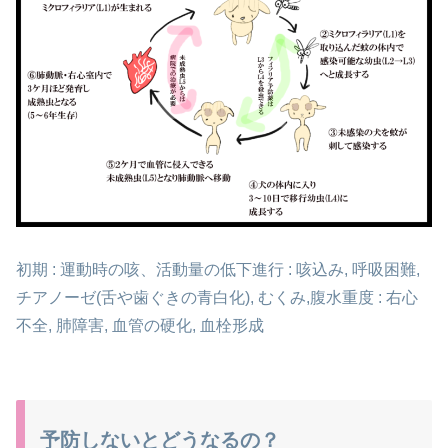
初期 : 運動時の咳、活動量の低下
進行 : 咳込み, 呼吸困難,
チアノーゼ(舌や歯ぐきの青白化),
むくみ,腹水
重度 : 右心
不全, 肺障害, 血管の硬化, 血栓形成
予防しないとどうなるの？