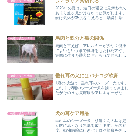
フィラリア薬切れる
健康に役立つ情報
2023年の夏は、連日の猛暑に見舞われて
あまり蚊を見かけなかった気がします。
蚊は気温が35度をこえると、活発に活動
しなくなると言われています。気温が15
度から31度くらいが、積極的な吸血行動
の温度帯なので9月に入ってからが勝負な
のかなと思っ...
馬肉と鉄分と癌の関係
健康に役立つ情報
馬肉と言えば、アレルギーが少なく健康
によいという事で興味をもたれた方や、
実際に生食を愛犬に与えられておられる
方も多いのではないでしょうか??食用の
牛・豚・鶏などを育てる際に使用される
成長ホルモンなども未使用ですので、安
心して与えられる数少な...
垂れ耳の犬にはパナログ軟膏
健康に役立つ情報
1歳の杉造は、垂れ耳のシーズー犬です。
これまで8頭のシーズー犬を飼ってきまし
たがそのうち皮膚病やアレルギーがなか
った子があんちゃん、てっちゃんの2頭の
み。昨年の8月に入ってきた陽翔と杉造
も、ともに耳が外耳炎になりました。特
に頻繁に,耳が臭く...
犬の耳ケア用品
健康に役立つ情報
垂れ耳のシーズー犬、杉造くんの耳は定
期的に赤くなり悪臭を放ちます。その都
度、動物病院に行きパナログ軟膏を処方
して治るのですが、そろそろ日常の耳の