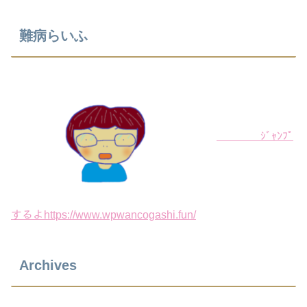
難病らいふ
ｼﾞｬﾝﾌﾟ
するよhttps://www.wpwancogashi.fun/
Archives