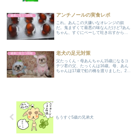
ケアが必要になってきました。そんなこ
とで、犬の耳ケア用品をチェックしてみ
たいと思います。なぜ耳の...
アンチノールの実食レポ
健康に役立つ情報
これ。あんこの大嫌いなオレンジの奴
だ。鬼まずくて最悪の味なんだけど?あん
ちゃん、すぐにベーして吐き出すからマ
マも食べさせるのに困ってます。ハイジ
は秒でごはん食べるから問題ないね!う
ん。あんたと違ってグルメなの、あんこ
は!口の中でオレンジ油が...
老犬の足元対策
健康に役立つ情報
父たっくん・母あんちゃん15歳になるコ
テツ君の父、たっくんは16歳。母、あん
ちゃんは17歳で虹の橋を渡りました。2頭
とも15歳を過ぎた頃から、いろいろと老
化が進みました。たっくんは15歳頃から
失禁と歩行困難になり歩行器で家の中を
移動していま...
もうすぐ5歳の兄弟犬