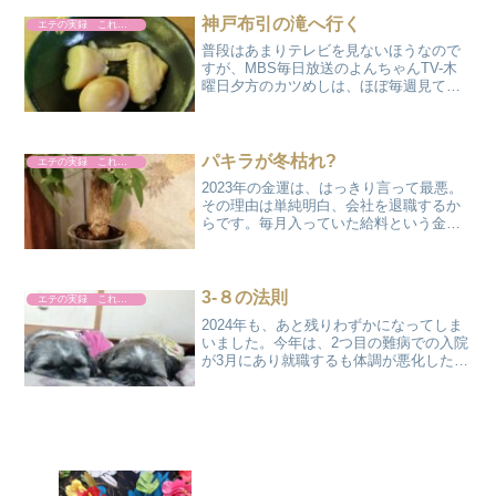
どかかって告げられた病名がこれでし
た。いまだに難し...
神戸布引の滝へ行く
エテの実録 これやりました
普段はあまりテレビを見ないほうなので
すが、MBS毎日放送のよんちゃんTV-木
曜日夕方のカツめしは、ほぼ毎週見てい
ます。なかやまきんに君のナレーション
で、関西地区の飲食店を特集している番
組です。ある週の特集で、神戸布引の滝
にある雄滝茶屋の美味...
パキラが冬枯れ?
エテの実録 これやりました
2023年の金運は、はっきり言って最悪。
その理由は単純明白、会社を退職するか
らです。毎月入っていた給料という金運
の一つが消滅するため、もうここは神頼
みしかありません。そこで、金運に大き
な影響を持つトイレに観葉植物&ふくろう
の置物なるものを置...
3-８の法則
エテの実録 これやりました
2024年も、あと残りわずかになってしま
いました。今年は、2つ目の難病での入院
が3月にあり就職するも体調が悪化したり
と、健康に不安がある1年でした。昔から
3-8(さんぱち)の法則というものが私の人
生にはありまして、3月、8月には大きな
災いが...