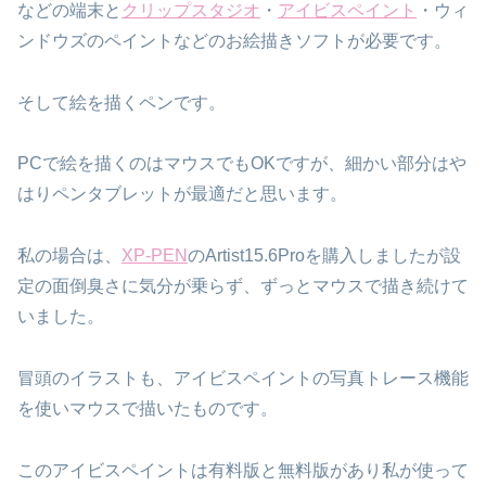
などの端末と
クリップスタジオ
・
アイビスペイント
・ウィ
ンドウズのペイントなどの
お絵描きソフトが必要です。
そして絵を描くペンです。
PCで絵を描くのはマウスでもOKですが、細かい部分はや
はり
ペンタブレットが最適だと思います。
私の場合は、
XP-PEN
のArtist15.6Proを購入しましたが
設
定の面倒臭さに気分が乗らず、ずっとマウスで
描き続けて
いました。
冒頭のイラストも、アイビスペイントの写真トレース機能
を使い
マウスで描いたものです。
このアイビスペイントは有料版と無料版があり
私が使って