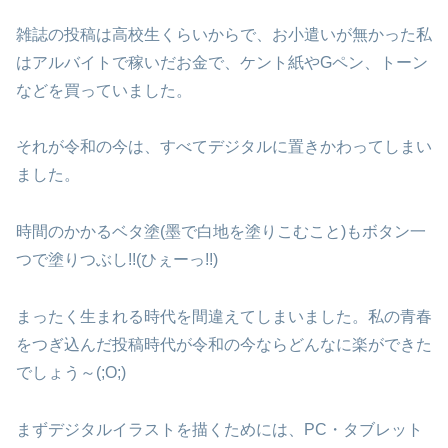
雑誌の投稿は高校生くらいからで、お小遣いが無かった私
は
アルバイトで稼いだお金で、ケント紙やGペン、トーン
などを
買っていました。
それが令和の今は、すべてデジタルに置きかわってしまい
ました。
時間のかかるベタ塗(墨で白地を塗りこむこと)も
ボタン一
つで塗りつぶし!!(ひぇーっ!!)
まったく生まれる時代を間違えてしまいました。
私の青春
をつぎ込んだ投稿時代が令和の今なら
どんなに楽ができた
でしょう～(;O;)
まずデジタルイラストを描くためには、PC・タブレット