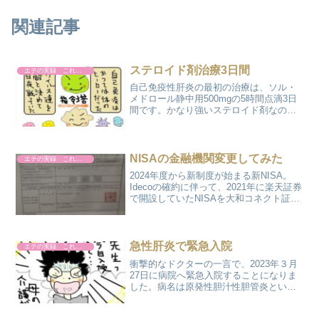
関連記事
ステロイド剤治療3日間
エテの実録 これやりました
自己免疫性肝炎の最初の治療は、ソル・
メドロール静中用500mgの5時間点滴3日
間です。かなり強いステロイド剤なの
で、当然副作用も出てくるわけです。私
の場合は、熱が毎日37℃越え、体の倦怠
感、背中の痛みなどの症状が現れまし
た。尿の色 1日目…...
NISAの金融機関変更してみた
エテの実録 これやりました
2024年度から新制度が始まる新NISA。
Idecoの確約に伴って、2021年に楽天証券
で開設していたNISAを大和コネクト証券
へ金融機関変更するとこにしました。ま
ずNISAとは、そもそもなんぞや!?という
疑問があるかと思います。そもそもN...
急性肝炎で緊急入院
エテの実録 これやりました
衝撃的なドクターの一言で、2023年３月
27日に病院へ緊急入院することになりま
した。病名は原発性胆汁性胆管炎という
難病指定の病気です。昨年の5月にも急性
肝炎で3ケ所の病院をはしごして1ケ月ほ