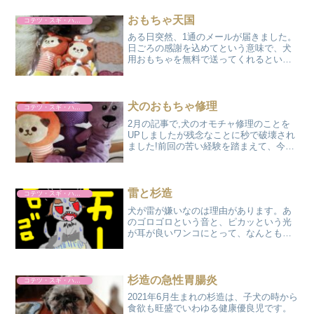
おもちゃ天国
コテツ・スギ・ハルト
ある日突然、1通のメールが届きました。
日ごろの感謝を込めてという意味で、犬
用おもちゃを無料で送ってくれるという
少し怪しげな(?)メールでした。(何故に無
料?)送り主はペット薬輸入代行の〇サパ
ラさんから。(ペット薬個人輸入代行は以
前の記事で詳...
犬のおもちゃ修理
コテツ・スギ・ハルト
2月の記事で,犬のオモチャ修理のことを
UPしましたが残念なことに秒で破壊され
ました!前回の苦い経験を踏まえて、今回
は再度おもちゃの修理に臨みたいと思い
ます。bsh杉造&陽翔のカミカミ攻撃の威
力はすさまじくぬいぐるみの縫製部分が
ほどけて、中に...
雷と杉造
コテツ・スギ・ハルト
犬が雷が嫌いなのは理由があります。あ
のゴロゴロという音と、ピカッという光
が耳が良いワンコにとって、なんとも恐
怖に感じてしまうからです。16歳のコテ
ツも、それなりには恐がりますが老犬ゆ
えその反応も良く見てみないと分かりま
せん。一方、現役バリバ...
杉造の急性胃腸炎
コテツ・スギ・ハルト
2021年6月生まれの杉造は、子犬の時から
食欲も旺盛でいわゆる健康優良児です。