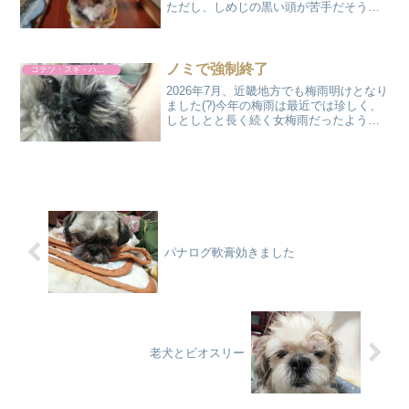
ただし、しめじの黒い頭が苦手だそう。
毎回、餌箱の底に残してたり咥えて床に
置いてたりします。何も知らない私は、
黒い謎の物体を見つけては毎回、驚いて
飛び上がっています...
ノミで強制終了
コテツ・スギ・ハルト
2026年7月、近畿地方でも梅雨明けとなり
ました(?)今年の梅雨は最近では珍しく、
しとしとと長く続く女梅雨だったように
思います。梅雨が明けると、もう一段階
暑さのギアが上がるのを見越してワンコ
達のサマーカットに行くことにしまし
た。いつものよう...
パナログ軟膏効きました
老犬とビオスリー