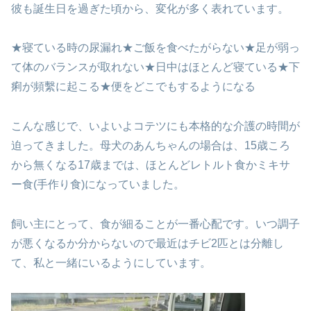
彼も誕生日を過ぎた頃から、変化が多く表れています。
★寝ている時の尿漏れ
★ご飯を食べたがらない
★足が弱っ
て体のバランスが取れない
★日中はほとんど寝ている
★下
痢が頻繫に起こる
★便をどこでもするようになる
こんな感じで、いよいよコテツにも
本格的な介護の時間が
迫ってきました。
母犬のあんちゃんの場合は、15歳ころ
から
無くなる17歳までは、ほとんどレトルト食か
ミキサ
ー食(手作り食)になっていました。
飼い主にとって、食が細ることが一番心配です。
いつ調子
が悪くなるか分からないので
最近はチビ2匹とは分離し
て、私と一緒に
いるようにしています。